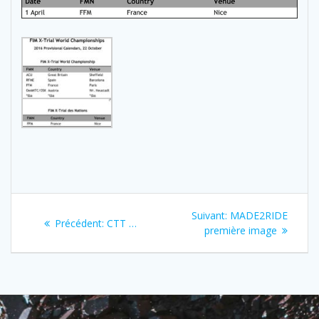
Navigation
Next
Suivant:
MADE2RIDE
Previous
Précédent:
CTT …
de
post:
première image
post:
l’article