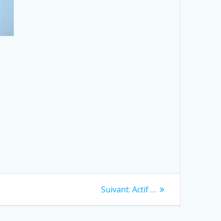
Next
Suivant:
Actif …
post: