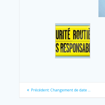
Navigation
Previous
Précédent:
Changement de date …
post:
de