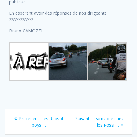
publique.
En espérant avoir des réponses de nos dirigeants
?????????????
Bruno CAMOZZI.
Navigation
Previous
Next
Précédent:
Les Repsol
Suivant:
Teamzone chez
de
post:
post:
boys …
les Rossi …