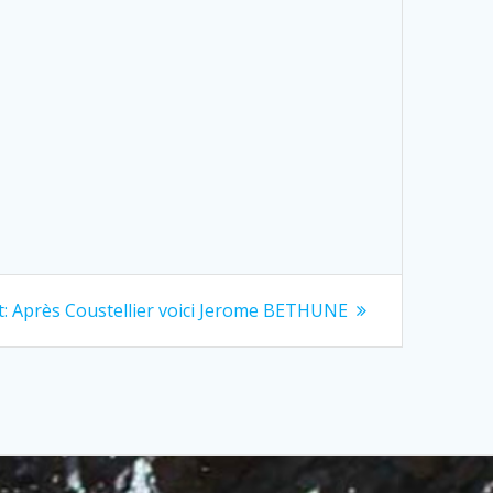
Next
:
Après Coustellier voici Jerome BETHUNE
post: