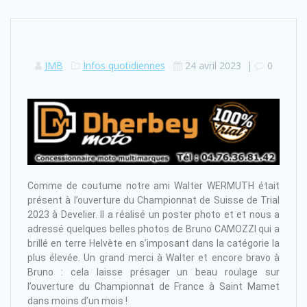
JMB
Infos quotidiennes
24 avril 2023
|
0
Comme de coutume notre ami Walter WERMUTH était
présent à l’ouverture du Championnat de Suisse de Trial
2023 à Develier. Il a réalisé un poster photo et et nous a
adressé quelques belles photos de Bruno CAMOZZI qui a
brillé en terre Helvète en s’imposant dans la catégorie la
plus élevée. Un grand merci à Walter et encore bravo à
Bruno : cela laisse présager un beau roulage sur
l’ouverture du Championnat de France à Saint Mamet
dans moins d’un mois !