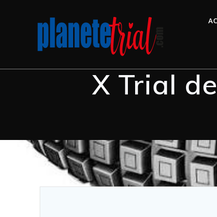
AC
X Trial d