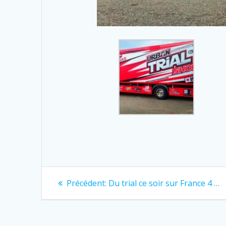
Navigation
Previous
Précédent:
Du trial ce soir sur France 4 …
post:
de