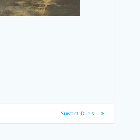
Next
Suivant:
Duels …
post: