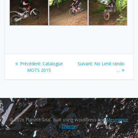
Navigation
Previous
Next
Précédent:
Catalogue
Suivant:
No Limit rando
de
post:
post:
MOTS 2015
…
l’article
© 2026 Planète Trial. Built using WordPress and
Mesmerize
Theme
.