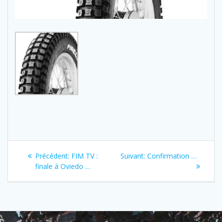
Navigation
Previous
Next
Précédent:
FIM TV :
Suivant:
Confirmation …
de
post:
post:
finale à Oviedo …
l’article