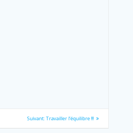
Next
Suivant:
Travailler l’équilibre !!!
post: