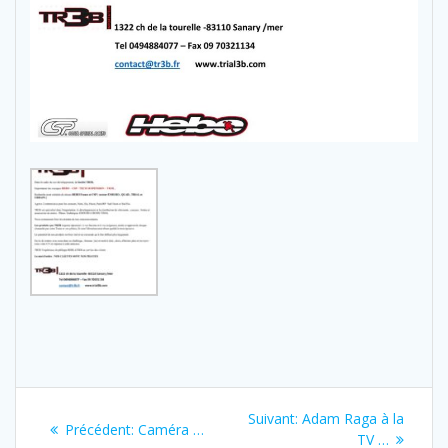
Navigation
Next
Suivant:
Adam Raga à la
Previous
Précédent:
Caméra …
post:
TV …