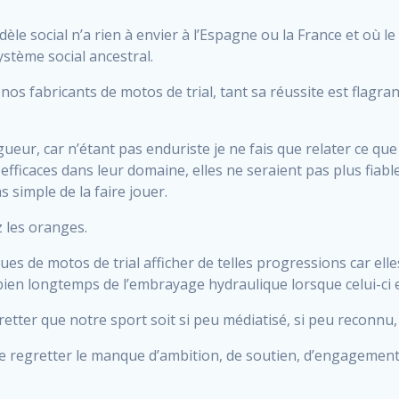
le social n’a rien à envier à l’Espagne ou la France et où le 
ystème social ancestral.
os fabricants de motos de trial, tant sa réussite est flagr
gueur, car n’étant pas enduriste je ne fais que relater ce qu
 efficaces dans leur domaine, elles ne seraient pas plus fiab
s simple de la faire jouer.
z les oranges.
s de motos de trial afficher de telles progressions car elle
bien longtemps de l’embrayage hydraulique lorsque celui-ci e
ter que notre sport soit si peu médiatisé, si peu reconnu, 
e regretter le manque d’ambition, de soutien, d’engagement 