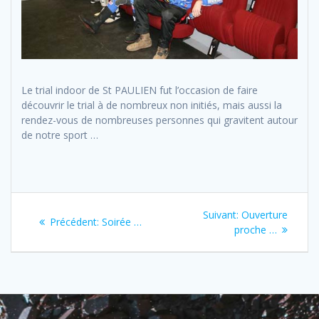
Le trial indoor de St PAULIEN fut l’occasion de faire
découvrir le trial à de nombreux non initiés, mais aussi la
rendez-vous de nombreuses personnes qui gravitent autour
de notre sport …
Navigation
Next
Suivant:
Ouverture
Previous
Précédent:
Soirée …
de
post:
proche …
post:
l’article