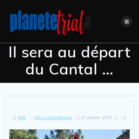
Skip
to
content
Il sera au départ
du Cantal …
JMB
Infos quotidiennes
31 janvier 2015
|
0