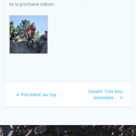
de la prochaine édition.
Navigation
Next
Suivant:
Toni Bou
Previous
Précédent:
Au top …
de
post:
irrésistible …
post:
l’article