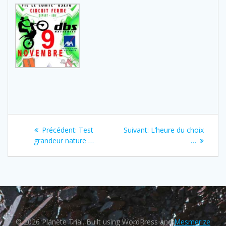
Navigation
Previous
Next
Précédent:
Test
Suivant:
L’heure du choix
de
post:
post:
grandeur nature …
…
l’article
© 2026 Planète Trial. Built using WordPress and
Mesmerize