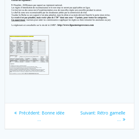
Navigation
Previous
Next
Précédent:
Bonne idée
Suivant:
Rétro gamelle
de
post:
post:
…
…
l’article