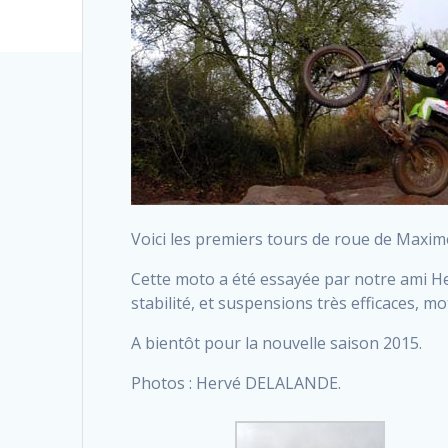
Voici les premiers tours de roue de Maxim
Cette moto a été essayée par notre ami H
stabilité, et suspensions très efficaces, 
A bientôt pour la nouvelle saison 2015.
Photos : Hervé DELALANDE.