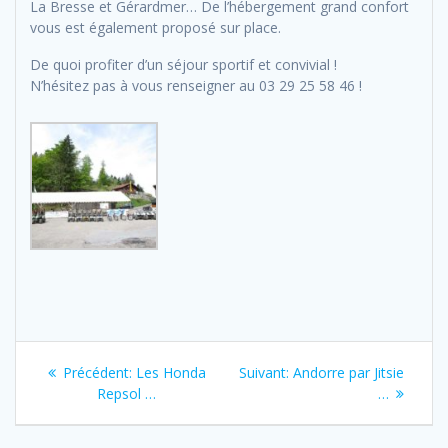
La Bresse et Gérardmer… De l’hébergement grand confort
vous est également proposé sur place.
De quoi profiter d’un séjour sportif et convivial !
N’hésitez pas à vous renseigner au 03 29 25 58 46 !
Navigation
Previous
Next
Précédent:
Les Honda
Suivant:
Andorre par Jitsie
de
post:
post:
Repsol …
…
l’article