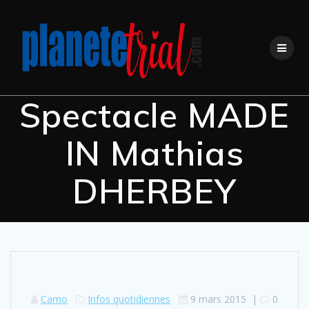
Skip
to
content
Spectacle MADE
IN Mathias
DHERBEY
Camo
Infos quotidiennes
9 mars 2015
|
0