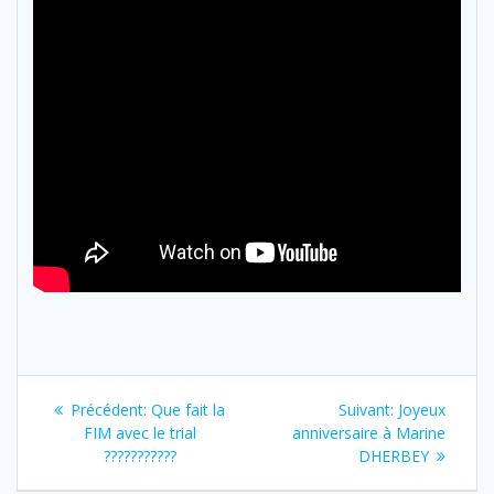
Navigation
Previous
Next
Précédent:
Que fait la
Suivant:
Joyeux
de
post:
post:
FIM avec le trial
anniversaire à Marine
???????????
DHERBEY
l’article