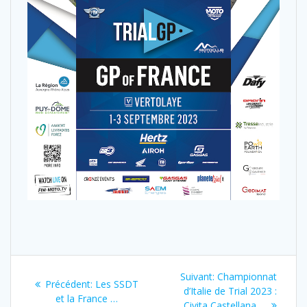
Suivant:
Championnat
Précédent:
Les SSDT
d’Italie de Trial 2023 :
et la France …
Civita Castellana …