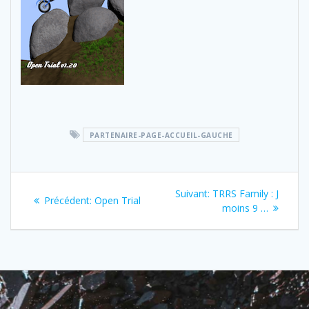
PARTENAIRE-PAGE-ACCUEIL-GAUCHE
Navigation
Next
Suivant:
TRRS Family : J
Previous
Précédent:
Open Trial
de
post:
moins 9 …
post:
l’article