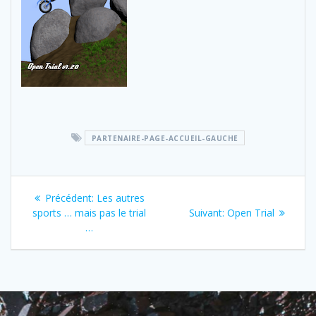
PARTENAIRE-PAGE-ACCUEIL-GAUCHE
Navigation
Previous
Précédent:
Les autres
de
post:
Next
sports … mais pas le trial
Suivant:
Open Trial
post:
…
l’article