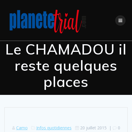
Skip
to
content
Le CHAMADOU il
reste quelques
places
Camo
Infos quotidiennes
20 juillet 2015
|
0