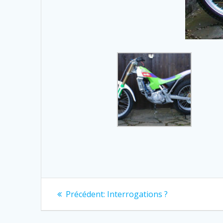
Navigation
Previous
Précédent:
Interrogations ?
post:
de