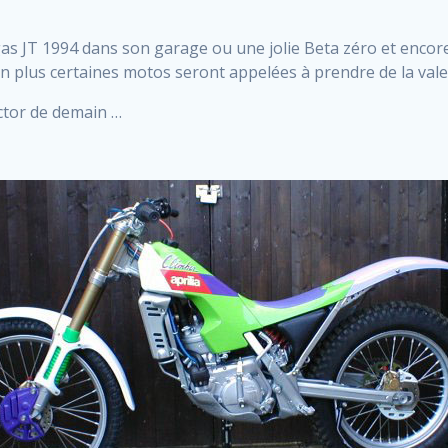
as JT 1994 dans son garage ou une jolie Beta zéro et encore
en plus certaines motos seront appelées à prendre de la vale
ector de demain …