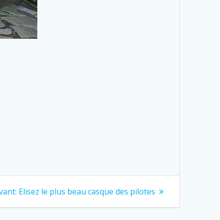
Next
vant:
Elisez le plus beau casque des pilotes
post: