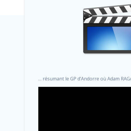
… résumant le GP d’Andorre où Adam RAGA 