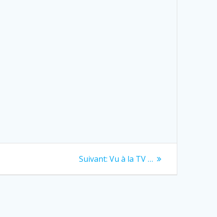
Next
Suivant:
Vu à la TV …
post: