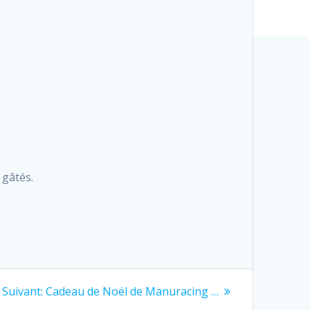
 gâtés.
Next
Suivant:
Cadeau de Noël de Manuracing …
post: