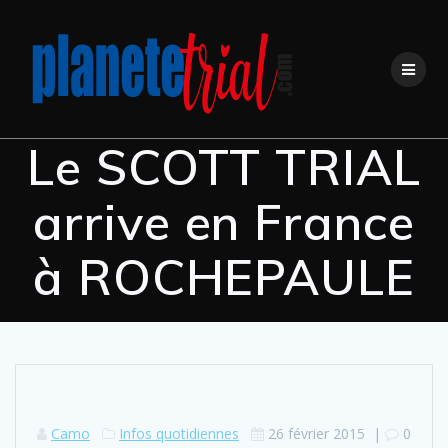
Skip
to
content
Le SCOTT TRIAL
arrive en France
à ROCHEPAULE
Camo
Infos quotidiennes
26 février 2015
|
0