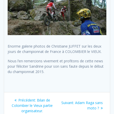
Enorme galerie photos de Christiane JUFFET sur les deux
jours de championnat de France à COLOMBIER le VIEUX.
Nous l’en remercions vivement et profitons de cette news
pour féliciter Sandrine pour son sans faute depuis le début
du championnat 2015.
Navigation
Previous
Précédent:
Bilan de
Next
Suivant:
Adam Raga sans
de
post:
Colombier le Vieux partie
post:
moto ?
organisateur.