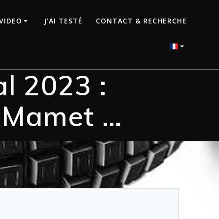
VIDEO
J’AI TESTÉ
CONTACT & RECHERCHE
l 2023 :
 Mamet …