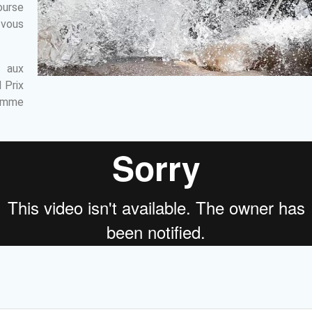
ourse
 vous
t aux
 Prix
comme