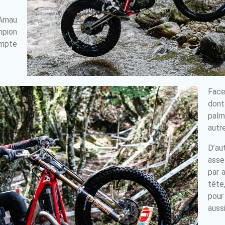
rnau
mpion
ompte
Face
dont
palma
autre
D’au
asse
par a
tête
pour
auss