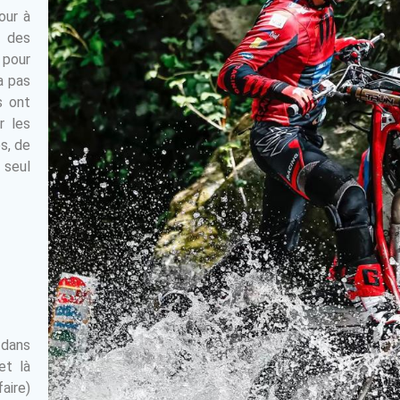
our à
r des
 pour
’a pas
s ont
r les
es, de
 seul
 dans
et là
aire)