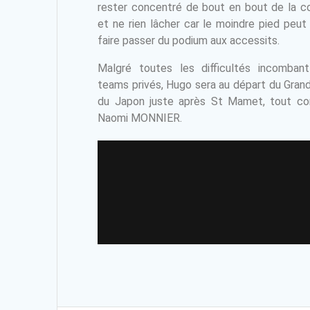
rester concentré de bout en bout de la c
et ne rien lâcher car le moindre pied peut
faire passer du podium aux accessits.
Malgré toutes les difficultés incomban
teams privés, Hugo sera au départ du Grand
du Japon juste après St Mamet, tout 
Naomi MONNIER.