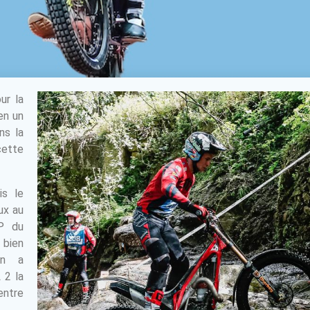
ur la
en un
ns la
cette
is le
ux au
P du
 bien
on a
 2 la
entre