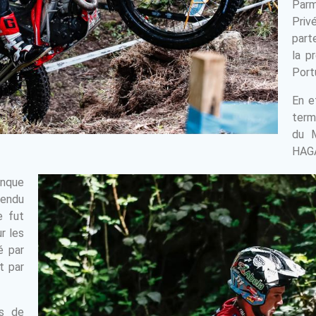
Par
Pri
part
la p
Port
En e
term
du 
HAGA
anque
tendu
e fut
r les
é par
t par
us de