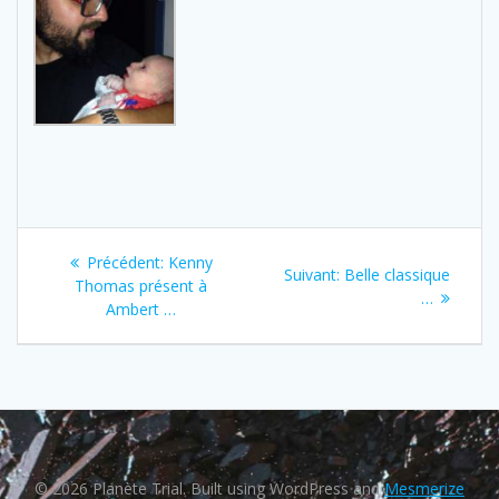
Navigation
Previous
Précédent:
Kenny
Next
Suivant:
Belle classique
de
post:
Thomas présent à
post:
…
Ambert …
l’article
© 2026 Planète Trial. Built using WordPress and
Mesmerize