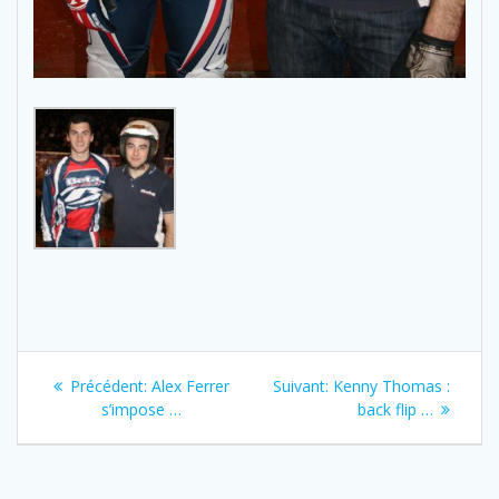
Navigation
Previous
Next
Précédent:
Alex Ferrer
Suivant:
Kenny Thomas :
de
post:
post:
s’impose …
back flip …
l’article