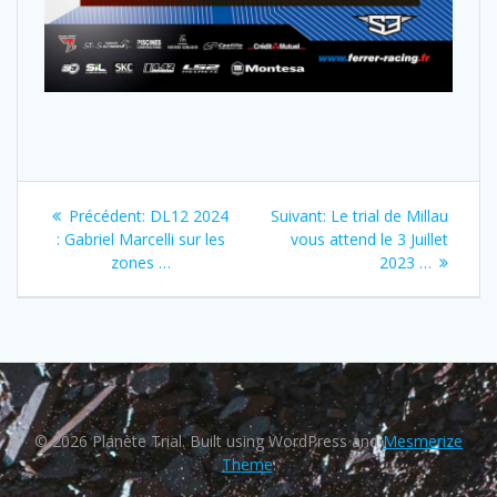
Précédent:
DL12 2024
Suivant:
Le trial de Millau
: Gabriel Marcelli sur les
vous attend le 3 Juillet
zones …
2023 …
© 2026 Planète Trial. Built using WordPress and
Mesmerize
Theme
.